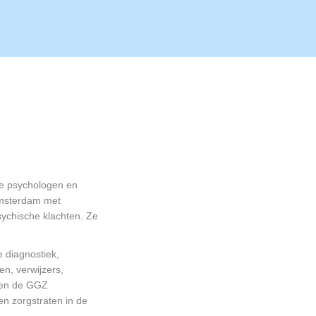
de psychologen en
Amsterdam met
sychische klachten. Ze
 diagnostiek,
en, verwijzers,
nen de GGZ
en zorgstraten in de