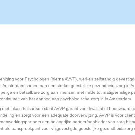
eniging voor Psychologen (hierna AVVP), werken zelfstandig gevestig
in Amsterdam samen aan een sterke geestelijke gezondheidszorg in 
mpelige en betaalbare zorg aan mensen met milde tot matig/ernstige p
continuïteit van het aanbod aan psychologische zorg in in Amsterdam.
et lokale huisartsen staat AVVP garant voor kwalitatief hoogwaardige
andeling en zorgt voor een adequate doorverwijzing. AVVP is voor cliënt
menwerkingspartners een belangrijke partner/aanbieder van zorg bin
trale aanspreekpunt voor vrijgevestigde geestelijke gezondheidszorg 